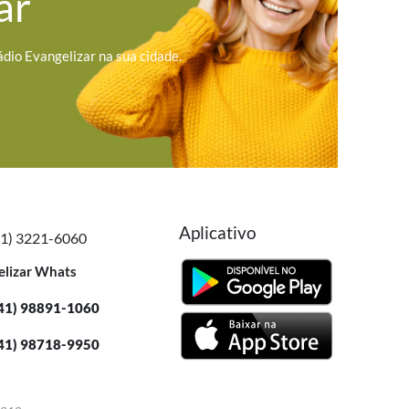
ar
ádio Evangelizar na sua cidade.
Aplicativo
41) 3221-6060
elizar Whats
41) 98891-1060
41) 98718-9950