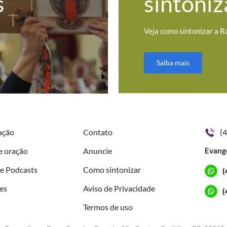
s
sintoniz
Veja como sintonizar a R
Saiba mais
ação
Contato
(
e oração
Anuncie
Evang
de Podcasts
Como sintonizar
(
es
Aviso de Privacidade
(
Termos de uso