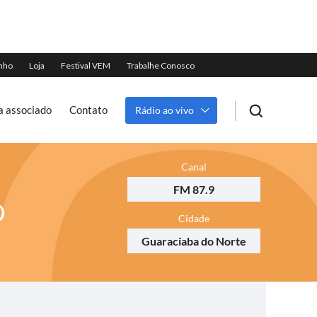
a associado
Contato
Rádio ao vivo
Canal
FM 87.9
O
Cidade
Guaraciaba do Norte