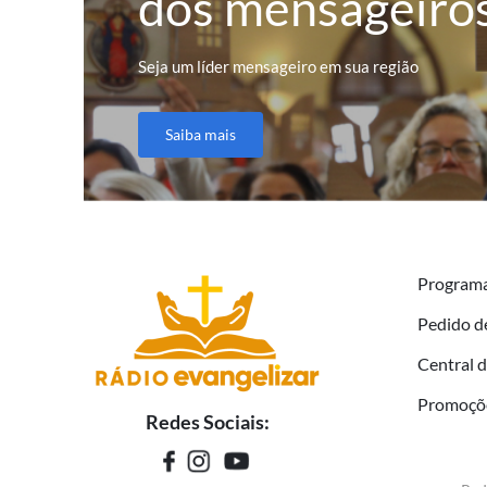
dos mensageiro
Seja um líder mensageiro em sua região
Saiba mais
Program
Pedido d
Central 
Promoçõ
Redes Sociais: