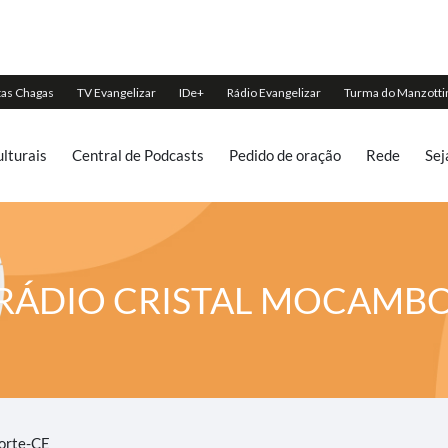
lturais
Central de Podcasts
Pedido de oração
Rede
Sej
RÁDIO CRISTAL MOCAMB
orte-CE