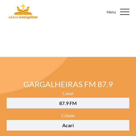
GARGALHEIRAS FM 87.9
Canal
87.9 FM
Cidade
Acari