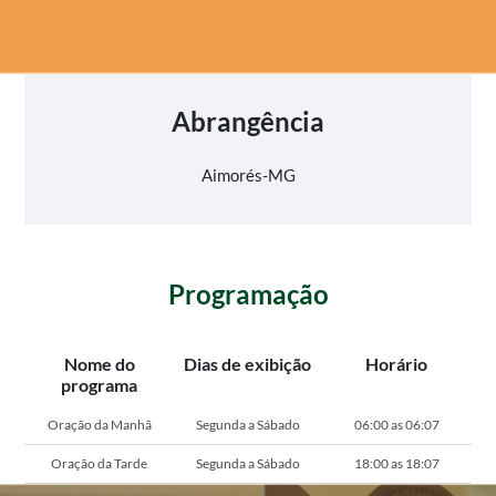
Abrangência
Aimorés-MG
Programação
Nome do
Dias de exibição
Horário
programa
Oração da Manhã
Segunda a Sábado
06:00 as 06:07
Oração da Tarde
Segunda a Sábado
18:00 as 18:07