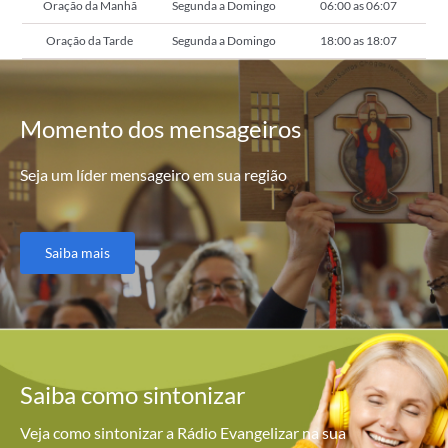
Oração da Manhã
Segunda a Domingo
06:00 as 06:07
Oração da Tarde
Segunda a Domingo
18:00 as 18:07
Momento
dos mensageiros
Seja um líder mensageiro em sua região
Saiba mais
Saiba como
sintonizar
Veja como sintonizar a Rádio Evangelizar na sua