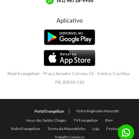
(41) 98718-9950
Aplicativo
Rede Evangelizar - Praça Senador Correia, 55 - Centro, Curitiba -
PR, 80010-210