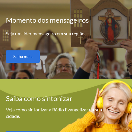
Momento
dos mensageiros
Seja um líder mensageiro em sua região
Saiba mais
Saiba como
sintonizar
Veja como sintonizar a Rádio Evangelizar na sua
cidade.