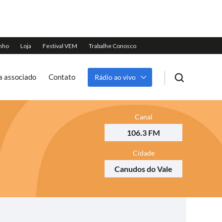
a associado
Contato
Rádio ao vivo
Canal
106.3 FM
Cidade
Canudos do Vale