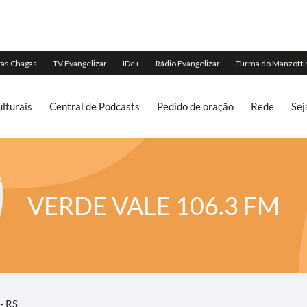
lturais
Central de Podcasts
Pedido de oração
Rede
Sej
VERDE VALE 106.3 FM
- RS