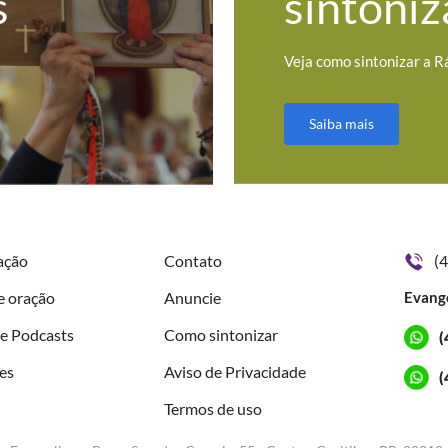
s
sintoniz
Veja como sintonizar a R
Saiba mais
ação
Contato
(
e oração
Anuncie
Evang
de Podcasts
Como sintonizar
(
es
Aviso de Privacidade
(
Termos de uso