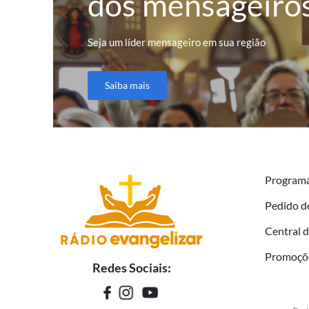
dos mensageiro
Seja um líder mensageiro em sua região
Saiba mais
Program
Pedido d
Central 
Promoçõ
Redes Sociais: