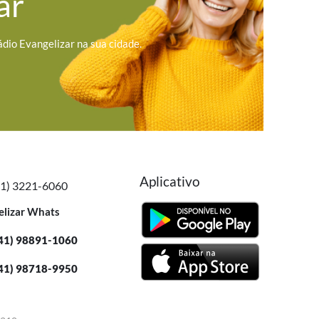
ar
ádio Evangelizar na sua cidade.
Aplicativo
41) 3221-6060
elizar Whats
41) 98891-1060
41) 98718-9950