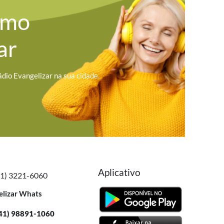
omo
ar
ádio Evangelizar na sua cidade.
Aplicativo
41) 3221-6060
elizar Whats
41) 98891-1060