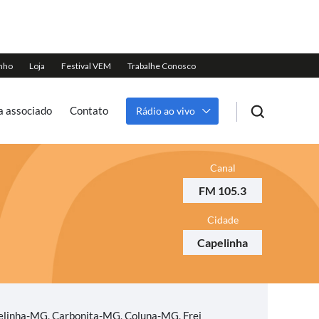
a associado
Contato
Rádio ao vivo
Canal
FM 105.3
Cidade
Capelinha
linha-MG, Carbonita-MG, Coluna-MG, Frei