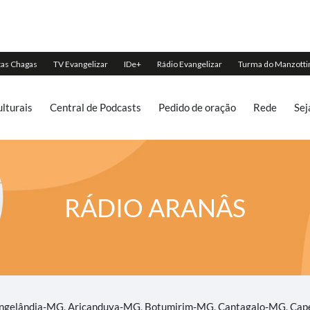
lturais
Central de Podcasts
Pedido de oração
Rede
Sej
RÁDIO ARANÂS
gelândia-MG, Aricanduva-MG, Botumirim-MG, Cantagalo-MG, Cape