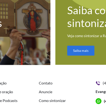
Saiba c
s
sintoniz
Veja como sintonizar a R
Saiba mais
ação
Contato
(
e oração
Anuncie
Evang
de Podcasts
Como sintonizar
(