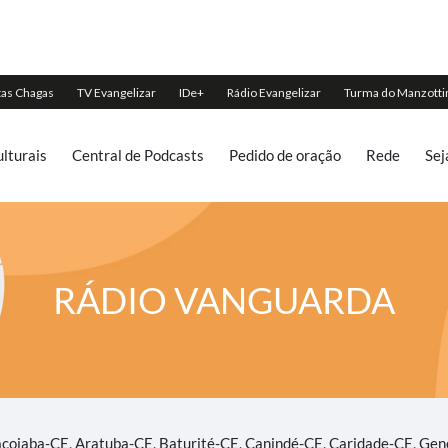
lturais
Central de Podcasts
Pedido de oração
Rede
Sej
RÁDIO VANGUARDA
acoiaba-CE, Aratuba-CE, Baturité-CE, Canindé-CE, Caridade-CE, Gen