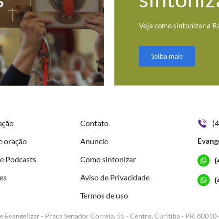
Veja como sintonizar a R
Saiba mais
ação
Contato
(
e oração
Anuncie
Evang
de Podcasts
Como sintonizar
(
es
Aviso de Privacidade
(
Termos de uso
e Evangelizar - Praça Senador Correia, 55 - Centro, Curitiba - PR, 80010