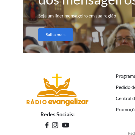
Seja um líder mensageiro em sua região
Saiba mais
Program
Pedido d
Central 
Promoçõ
Redes Sociais:
Red