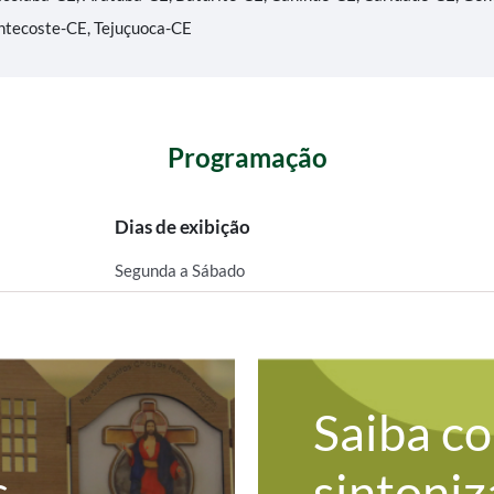
ntecoste-CE, Tejuçuoca-CE
Programação
Dias de exibição
Segunda a Sábado
Saiba c
s
sintoniz