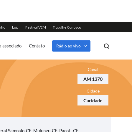
a associado
Contato
Rádio ao vivo
Canal
AM 1370
Cidade
Caridade
eral Sampaio-CE, Mulungu-CE, Pacoti-CE,