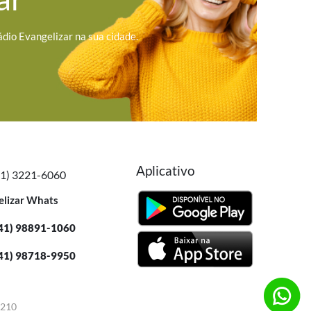
ádio Evangelizar na sua cidade.
Aplicativo
41) 3221-6060
elizar Whats
41) 98891-1060
41) 98718-9950
-210