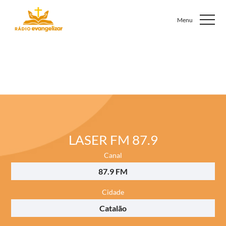
LASER FM 87.9
Canal
87.9 FM
Cidade
Catalão