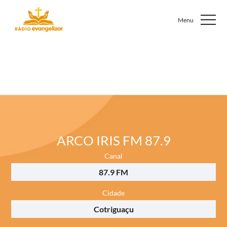
ARCO IRIS FM 87.9
Canal
87.9 FM
Cidade
Cotriguaçu