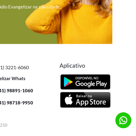
ádio Evangelizar na sua cidade.
Aplicativo
41) 3221-6060
elizar Whats
41) 98891-1060
41) 98718-9950
-210