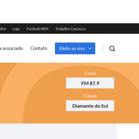
a associado
Contato
Rádio ao vivo
Canal
FM 87.9
Cidade
Diamante do Sul