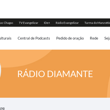
lturais
Central de Podcasts
Pedido de oração
Rede
Sej
RÁDIO DIAMANTE
-PR