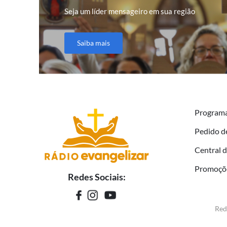
Seja um líder mensageiro em sua região
Saiba mais
Program
Pedido d
Central 
Promoçõ
Redes Sociais:
Red