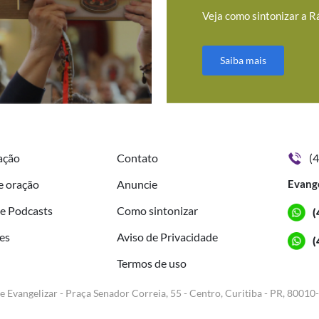
Veja como sintonizar a R
Saiba mais
ação
Contato
(
e oração
Anuncie
Evang
de Podcasts
Como sintonizar
(
es
Aviso de Privacidade
(
Termos de uso
e Evangelizar - Praça Senador Correia, 55 - Centro, Curitiba - PR, 80010