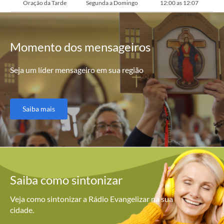
Oração da Tarde
Segunda a Domingo
12:00 as 12:07
Momento
dos mensageiros
Seja um líder mensageiro em sua região
Saiba mais
Saiba como
sintonizar
Veja como sintonizar a Rádio Evangelizar na sua
cidade.