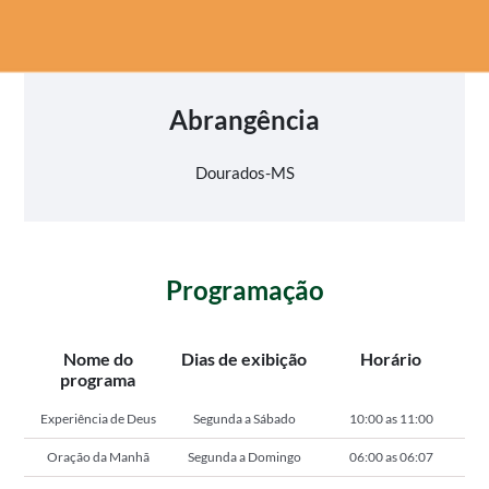
Abrangência
Dourados-MS
Programação
Nome do
Dias de exibição
Horário
programa
Experiência de Deus
Segunda a Sábado
10:00 as 11:00
Oração da Manhã
Segunda a Domingo
06:00 as 06:07