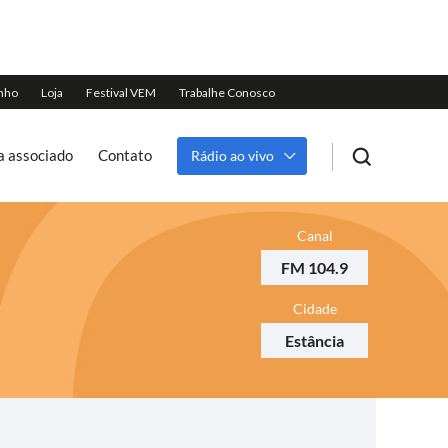
a associado
Contato
Rádio ao vivo
Canal
FM 104.9
Cidade
Estância