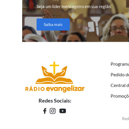
Seja um líder mensageiro em sua região
Saiba mais
Program
Pedido d
Central 
Promoçõ
Redes Sociais:
Red