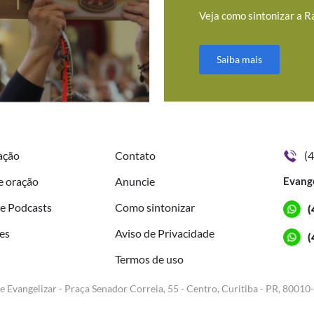
Veja como sintonizar a R
Saiba mais
ação
Contato
(
e oração
Anuncie
Evang
de Podcasts
Como sintonizar
(
es
Aviso de Privacidade
(
Termos de uso
e Evangelizar - Praça Senador Correia, 55 - Centro, Curitiba - PR, 80010