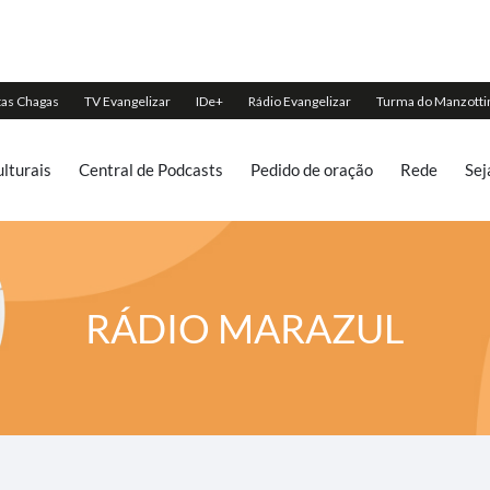
lturais
Central de Podcasts
Pedido de oração
Rede
Sej
RÁDIO MARAZUL