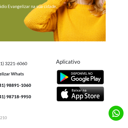
ádio Evangelizar na sua cidade.
Aplicativo
41) 3221-6060
elizar Whats
41) 98891-1060
41) 98718-9950
-210