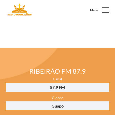
RIBEIRÃO FM 87.9
Canal
87.9 FM
Cidade
Guapó