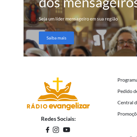
dos mensageiro
Seja um líder mensageiro em sua região
Saiba mais
Program
Pedido d
Central 
Promoçõ
Redes Sociais: