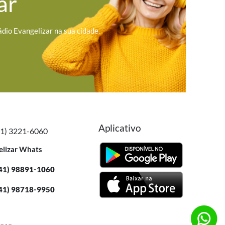
ar
ádio Evangelizar na sua cidade.
Aplicativo
41) 3221-6060
elizar Whats
41) 98891-1060
41) 98718-9950