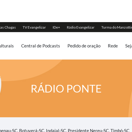
lturais
Central de Podcasts
Pedido de oração
Rede
Sej
RÁDIO PONTE
menau-SC, Botuverá-SC, Indaial-SC, Presidente Nereu-SC, Timbó-SC