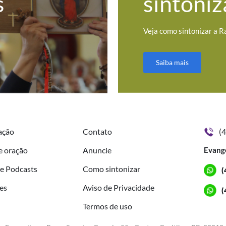
s
sintoniz
Veja como sintonizar a R
Saiba mais
ação
Contato
(
e oração
Anuncie
Evang
de Podcasts
Como sintonizar
(
es
Aviso de Privacidade
(
Termos de uso