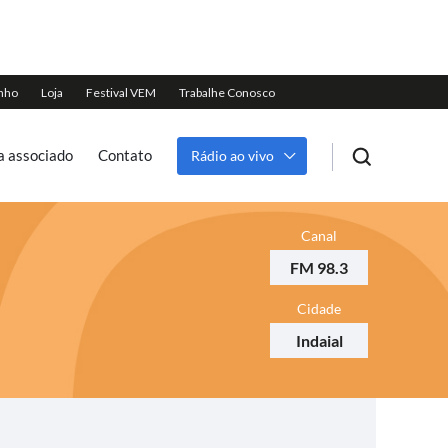
a associado
Contato
Rádio ao vivo
Canal
FM 98.3
Cidade
Indaial