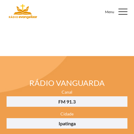
RÁDIO VANGUARDA
Canal
FM 91.3
Cidade
Ipatinga