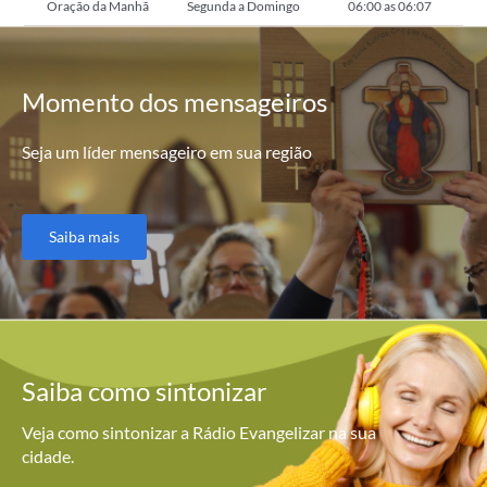
Oração da Manhã
Segunda a Domingo
06:00 as 06:07
Momento
dos mensageiros
Seja um líder mensageiro em sua região
Saiba mais
Saiba como
sintonizar
Veja como sintonizar a Rádio Evangelizar na sua
cidade.