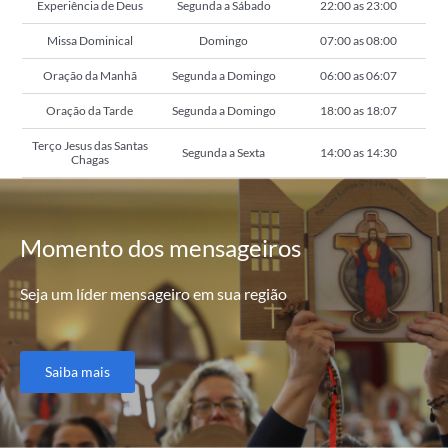
Experiência de Deus
Segunda a Sábado
22:00 as 23:00
Missa Dominical
Domingo
07:00 as 08:00
Oração da Manhã
Segunda a Domingo
06:00 as 06:07
Oração da Tarde
Segunda a Domingo
18:00 as 18:07
Terço Jesus das Santas
Segunda a Sexta
14:00 as 14:30
Chagas
Momento
dos mensageiros
Seja um líder mensageiro em sua região
Saiba mais