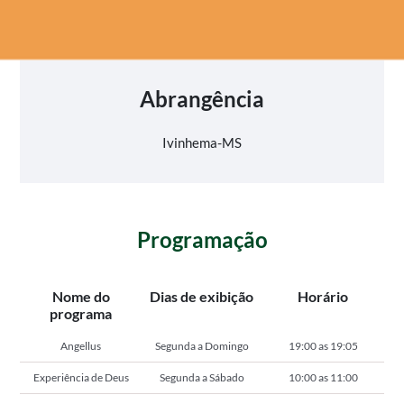
Abrangência
Ivinhema-MS
Programação
Nome do
Dias de exibição
Horário
programa
Angellus
Segunda a Domingo
19:00 as 19:05
Experiência de Deus
Segunda a Sábado
10:00 as 11:00