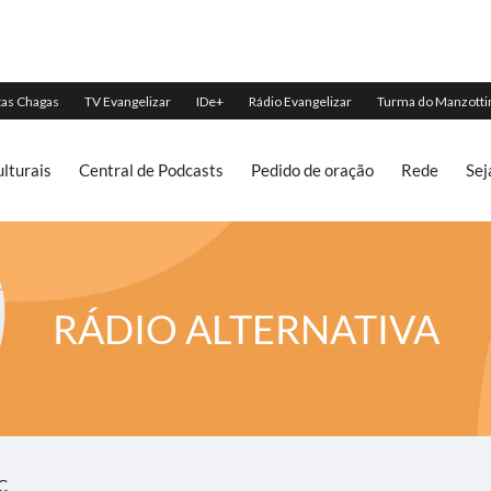
lturais
Central de Podcasts
Pedido de oração
Rede
Sej
RÁDIO ALTERNATIVA
SC