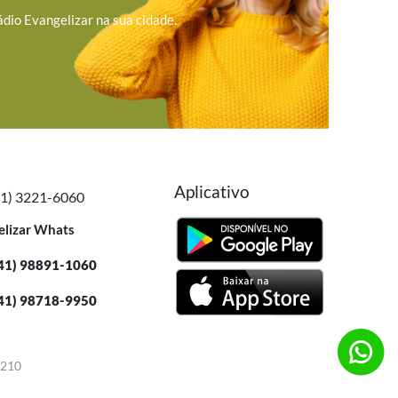
ádio Evangelizar na sua cidade.
Aplicativo
41) 3221-6060
elizar Whats
41) 98891-1060
41) 98718-9950
-210