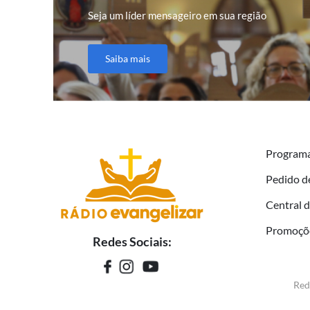
Seja um líder mensageiro em sua região
Saiba mais
Program
Pedido d
Central 
Promoçõ
Redes Sociais:
Red