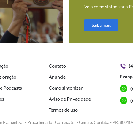
Veja como sintonizar a R
Saiba mais
ação
Contato
(
e oração
Anuncie
Evang
de Podcasts
Como sintonizar
(
es
Aviso de Privacidade
(
Termos de uso
e Evangelizar - Praça Senador Correia, 55 - Centro, Curitiba - PR, 80010