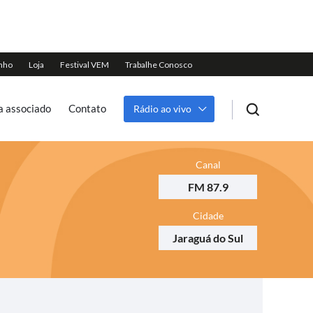
a associado
Contato
Rádio ao vivo
Canal
FM 87.9
Cidade
Jaraguá do Sul