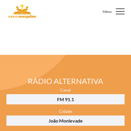
RÁDIO ALTERNATIVA
Canal
FM 91.1
Cidade
João Monlevade