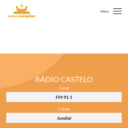
RÁDIO CASTELO
Canal
FM 91.1
Cidade
Jundiaí