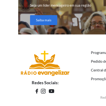
Seja um líder mensageiro em sua região
Saiba mais
Program
Pedido d
Central 
Promoçõ
Redes Sociais:
Red