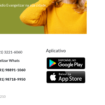
ádio Evangelizar na sua cidade.
Aplicativo
41) 3221-6060
elizar Whats
41) 98891-1060
41) 98718-9950
-210