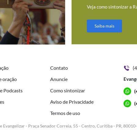
Veja como sintonizar a R
Saiba mais
ação
Contato
(
e oração
Anuncie
Evang
de Podcasts
Como sintonizar
(
es
Aviso de Privacidade
(
Termos de uso
e Evangelizar - Praça Senador Correia, 55 - Centro, Curitiba - PR, 80010