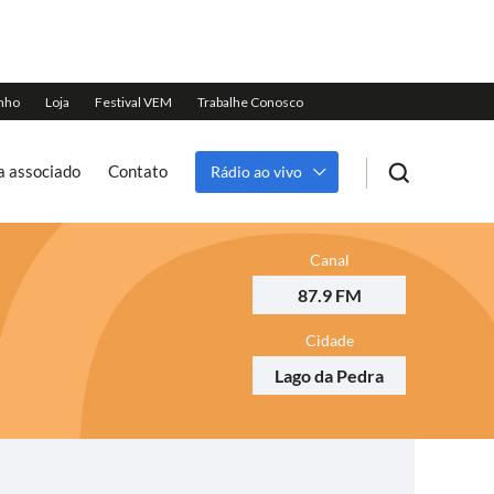
a associado
Contato
Rádio ao vivo
Canal
87.9 FM
Cidade
Lago da Pedra