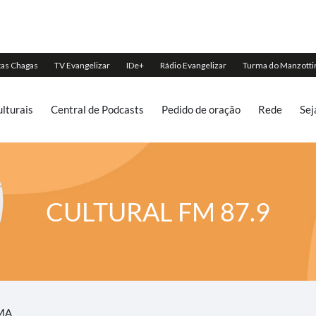
lturais
Central de Podcasts
Pedido de oração
Rede
Sej
CULTURAL FM 87.9
 MA