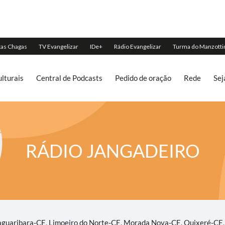
lturais
Central de Podcasts
Pedido de oração
Rede
Sej
RÁDIO JANGADEIRO
aguaribara-CE, Limoeiro do Norte-CE, Morada Nova-CE, Quixeré-CE, 