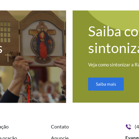
Saiba c
s
sintoniz
Veja como sintonizar a R
Saiba mais
ação
Contato
(
e oração
Anuncie
Evang