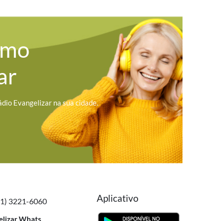
omo
ar
ádio Evangelizar na sua cidade.
Aplicativo
41) 3221-6060
elizar Whats