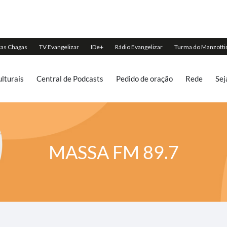
lturais
Central de Podcasts
Pedido de oração
Rede
Sej
MASSA FM 89.7