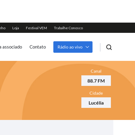
a associado
Contato
Rádio ao vivo
Canal
88.7 FM
Cidade
Lucélia