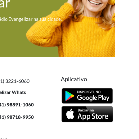
ar
ádio Evangelizar na sua cidade.
Aplicativo
41) 3221-6060
elizar Whats
41) 98891-1060
41) 98718-9950