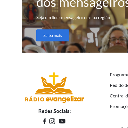
dos mensageiro
Seja um líder mensageiro em sua região
Saiba mais
Program
Pedido d
Central 
Promoçõ
Redes Sociais: