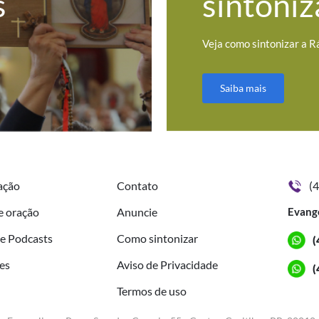
s
sintoniz
Veja como sintonizar a R
Saiba mais
ação
Contato
(
e oração
Anuncie
Evang
de Podcasts
Como sintonizar
(
es
Aviso de Privacidade
(
Termos de uso