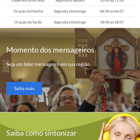
Experiência de Deus
Segunda a Sábado
10:00 as 11:00
Oração da Manhã
Segunda a Domingo
06:00 as 06:07
Oração da Tarde
Segunda a Domingo
18:00 as 18:07
Momento
dos mensageiros
Seja um líder mensageiro em sua região
Saiba mais
Saiba como
sintonizar