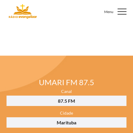
UMARI FM 87.5
Canal
87.5 FM
Cidade
Marituba