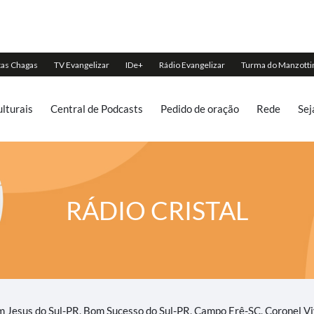
lturais
Central de Podcasts
Pedido de oração
Rede
Sej
RÁDIO CRISTAL
 Jesus do Sul-PR, Bom Sucesso do Sul-PR, Campo Erê-SC, Coronel Vi