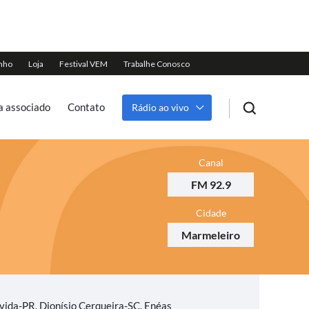
a associado
Contato
Rádio ao vivo
Canal
FM 92.9
Cidade
Marmeleiro
vida-PR, Dionísio Cerqueira-SC, Enéas