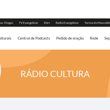
lturais
Central de Podcasts
Pedido de oração
Rede
Sej
RÁDIO CULTURA