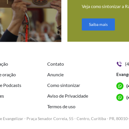
Veja como sintonizar a R
Saiba mais
ação
Contato
(
e oração
Anuncie
Evang
de Podcasts
Como sintonizar
(
es
Aviso de Privacidade
(
Termos de uso
e Evangelizar - Praça Senador Correia, 55 - Centro, Curitiba - PR, 80010