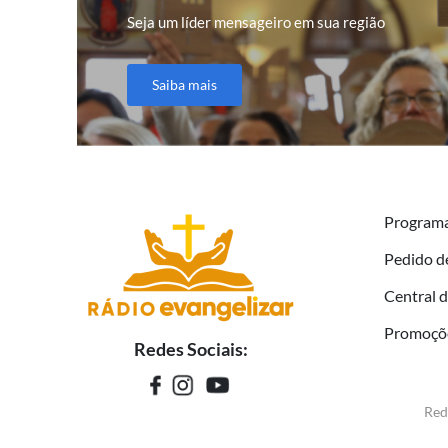
Seja um líder mensageiro em sua região
Saiba mais
Program
Pedido d
Central 
Promoçõ
Redes Sociais:
Red