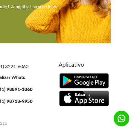
ádio Evangelizar na sua cidade.
Aplicativo
41) 3221-6060
elizar Whats
41) 98891-1060
41) 98718-9950
-210