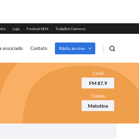
a associado
Contato
Rádio ao vivo
Canal
FM 87.9
Cidade
Matutina