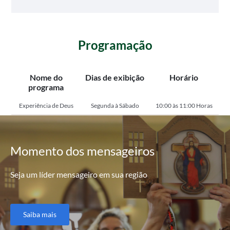
Programação
Nome do
Dias de exibição
Horário
programa
Experiência de Deus
Segunda à Sábado
10:00 às 11:00 Horas
Momento
dos mensageiros
Seja um líder mensageiro em sua região
Saiba mais