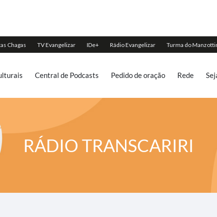
lturais
Central de Podcasts
Pedido de oração
Rede
Sej
RÁDIO TRANSCARIRI
E