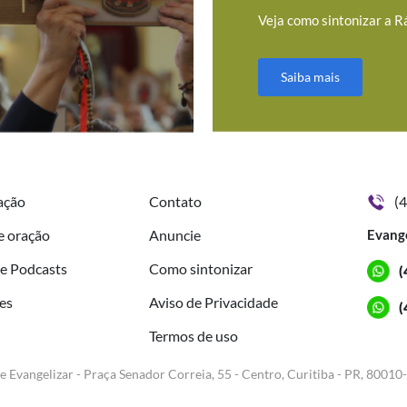
Veja como sintonizar a R
Saiba mais
ação
Contato
(
e oração
Anuncie
Evang
de Podcasts
Como sintonizar
(
es
Aviso de Privacidade
(
Termos de uso
e Evangelizar - Praça Senador Correia, 55 - Centro, Curitiba - PR, 80010