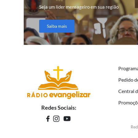
Seja um líder mensageiro em sua região
Saiba mais
Program
Pedido d
Central 
Promoçõ
Redes Sociais:
Red