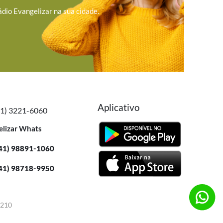
ádio Evangelizar na sua cidade.
Aplicativo
41) 3221-6060
elizar Whats
41) 98891-1060
41) 98718-9950
-210