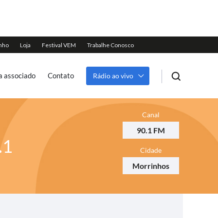
a associado
Contato
Rádio ao vivo
Canal
90.1 FM
.1
Cidade
Morrinhos