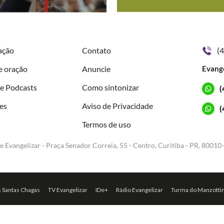
ação
Contato
(
e oração
Anuncie
Evang
de Podcasts
Como sintonizar
(
es
Aviso de Privacidade
(
Termos de uso
e Evangelizar - Praça Senador Correia, 55 - Centro, Curitiba - PR, 80010