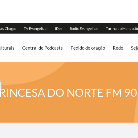
lturais
Central de Podcasts
Pedido de oração
Rede
Sej
RINCESA DO NORTE FM 90