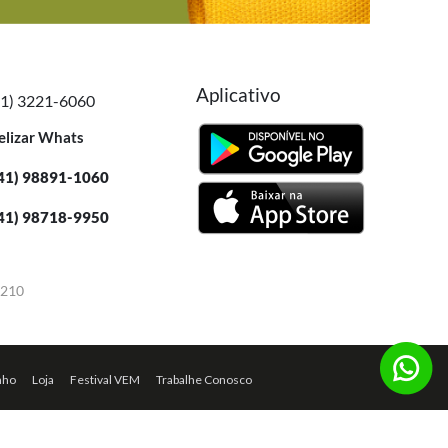
Aplicativo
41) 3221-6060
elizar Whats
41) 98891-1060
41) 98718-9950
-210