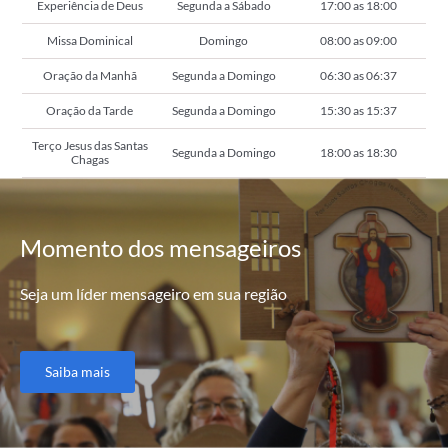
Experiência de Deus
Segunda a Sábado
17:00 as 18:00
Missa Dominical
Domingo
08:00 as 09:00
Oração da Manhã
Segunda a Domingo
06:30 as 06:37
Oração da Tarde
Segunda a Domingo
15:30 as 15:37
Terço Jesus das Santas
Segunda a Domingo
18:00 as 18:30
Chagas
Momento
dos mensageiros
Seja um líder mensageiro em sua região
Saiba mais