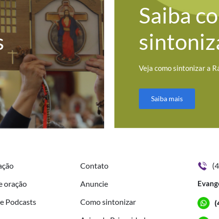
Saiba c
s
sintoniz
Veja como sintonizar a R
Saiba mais
ação
Contato
(
e oração
Anuncie
Evang
de Podcasts
Como sintonizar
(