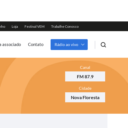
a associado
Contato
Rádio ao vivo
Canal
FM 87.9
Cidade
Nova Floresta