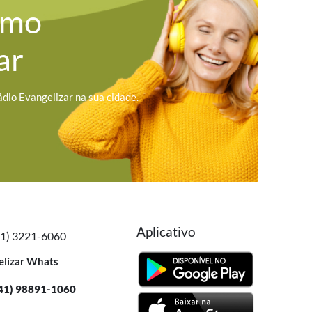
omo
ar
ádio Evangelizar na sua cidade.
Aplicativo
41) 3221-6060
elizar Whats
41) 98891-1060