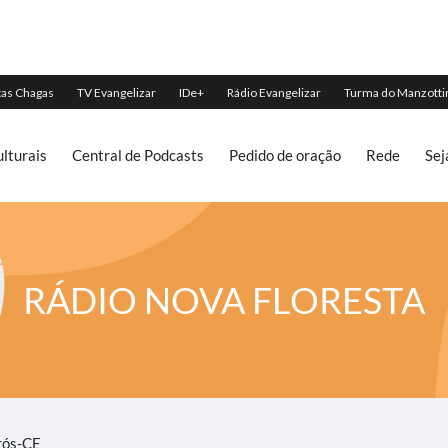
lturais
Central de Podcasts
Pedido de oração
Rede
Sej
RÁDIO NOVA FLORESTA
rós-CE