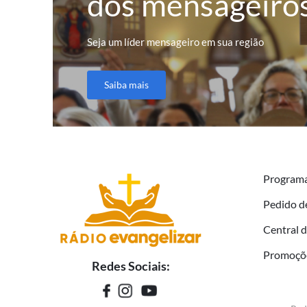
dos mensageiro
Seja um líder mensageiro em sua região
Saiba mais
Program
Pedido d
Central 
Promoçõ
Redes Sociais: