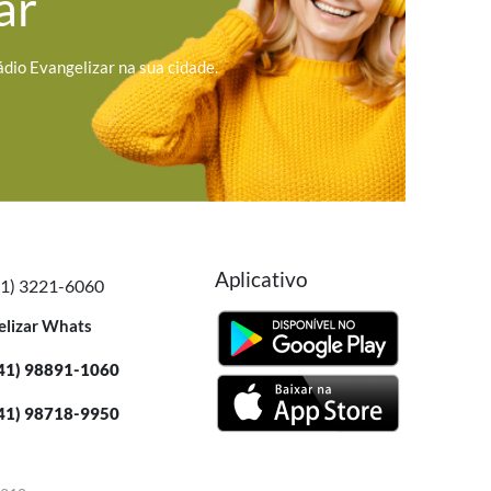
ar
ádio Evangelizar na sua cidade.
Aplicativo
41) 3221-6060
elizar Whats
41) 98891-1060
41) 98718-9950