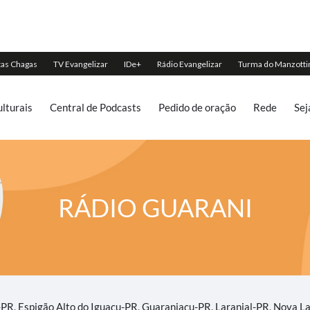
lturais
Central de Podcasts
Pedido de oração
Rede
Sej
RÁDIO GUARANI
PR, Espigão Alto do Iguaçu-PR, Guaraniaçu-PR, Laranjal-PR, Nova La