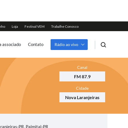
a associado
Contato
Rádio ao vivo
Canal
FM 87.9
Cidade
Nova Laranjeiras
ranjeiras-PR, Palmital-PR