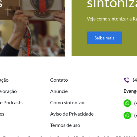
s
sintoniz
Veja como sintonizar a R
Saiba mais
ação
Contato
(
e oração
Anuncie
Evang
de Podcasts
Como sintonizar
(
es
Aviso de Privacidade
(
Termos de uso