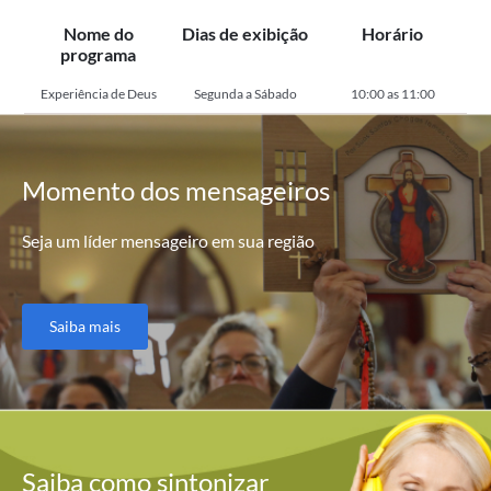
Nome do
Dias de exibição
Horário
programa
Experiência de Deus
Segunda a Sábado
10:00 as 11:00
Momento
dos mensageiros
Seja um líder mensageiro em sua região
Saiba mais
Saiba como
sintonizar