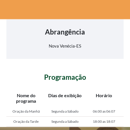
Abrangência
Nova Venécia-ES
Programação
Nome do
Dias de exibição
Horário
programa
Oração da Manhã
Segunda a Sábado
06:00 as 06:07
Oração da Tarde
Segunda a Sábado
18:00 as 18:07