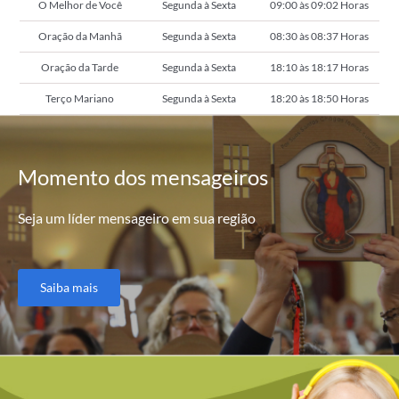
O Melhor de Você
Segunda à Sexta
09:00 às 09:02 Horas
Oração da Manhã
Segunda à Sexta
08:30 às 08:37 Horas
Oração da Tarde
Segunda à Sexta
18:10 às 18:17 Horas
Terço Mariano
Segunda à Sexta
18:20 às 18:50 Horas
Momento
dos mensageiros
Seja um líder mensageiro em sua região
Saiba mais