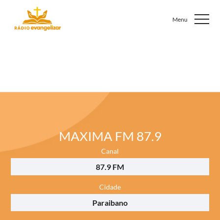
MAXIMA FM 87.9
Canal
87.9 FM
Cidade
Paraibano