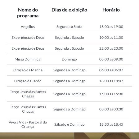
Nome do
Dias de exibição
Horário
programa
Angellus
Segunda a Sexta
18:00 as 19:00
Experiência de Deus
Segunda a Sábado
10:00 as 11:00
Experiência de Deus
Segunda a Sábado
22:00 as 23:00
Missa Dominical
Domingo
08:00 as 09:00
Oração da Manhã
Segunda a Domingo
06:00 as 06:07
Oração da Tarde
Segunda a Domingo
18:00 as 18:07
Terço Jesus das Santas
Segunda a Domingo
15:00 as 15:30
Chagas
Terço Jesus das Santas
Segunda a Domingo
03:00 as 03:30
Chagas
Viva a Vida - Pastoral da
Sábado e Domingo
18:30 as 18:45
Criança