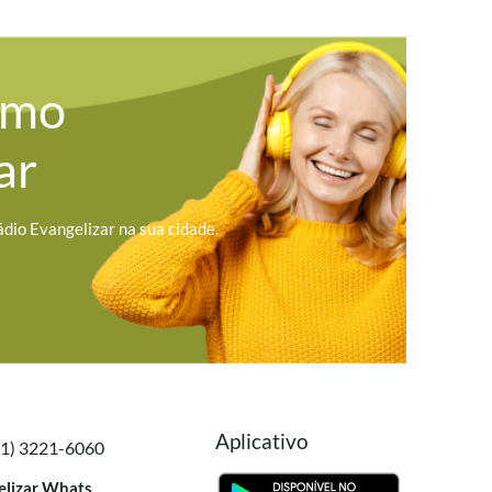
omo
ar
ádio Evangelizar na sua cidade.
Aplicativo
41) 3221-6060
elizar Whats