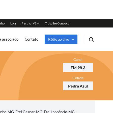
a associado
Contato
Rádio ao vivo
Canal
FM 98.3
Cidade
Pedra Azul
inho-MG, Frei Gaspar-MG, Frei Inocêncio-MG,