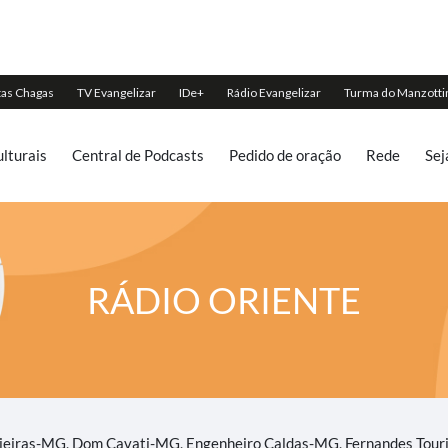
lturais
Central de Podcasts
Pedido de oração
Rede
Sej
RÁDIO ORIENTE
njeiras-MG, Dom Cavati-MG, Engenheiro Caldas-MG, Fernandes Tour