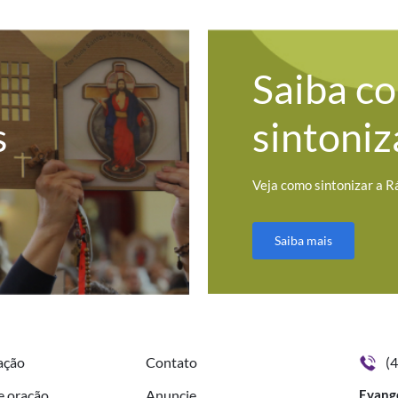
Saiba c
s
sintoniz
Veja como sintonizar a R
Saiba mais
ação
Contato
(
e oração
Anuncie
Evang