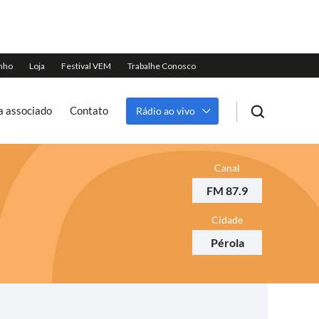
a associado
Contato
Rádio ao vivo
Canal
FM 87.9
Cidade
Pérola