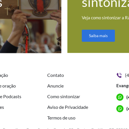
s
sintoniz
Veja como sintonizar a R
Saiba mais
ação
Contato
(
e oração
Anuncie
Evang
de Podcasts
Como sintonizar
(
es
Aviso de Privacidade
(
Termos de uso