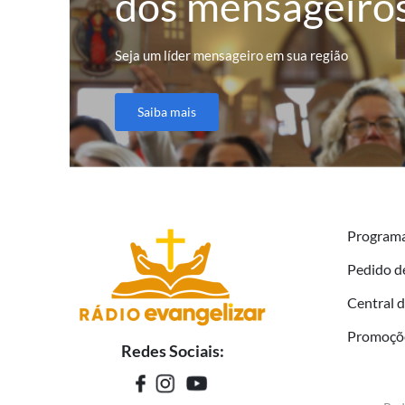
dos mensageiro
Seja um líder mensageiro em sua região
Saiba mais
Program
Pedido d
Central 
Promoçõ
Redes Sociais: