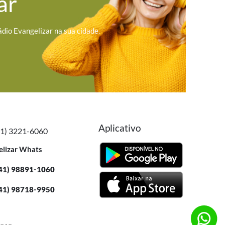
ar
ádio Evangelizar na sua cidade.
Aplicativo
41) 3221-6060
elizar Whats
41) 98891-1060
41) 98718-9950