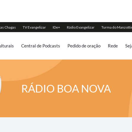
lturais
Central de Podcasts
Pedido de oração
Rede
Sej
RÁDIO BOA NOVA