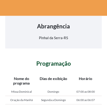
Abrangência
Pinhal da Serra-RS
Programação
Nome do
Dias de exibição
Horário
programa
Missa Dominical
Domingo
07:00 as 08:00
Oração da Manhã
Segunda a Domingo
06:00 as 06:07