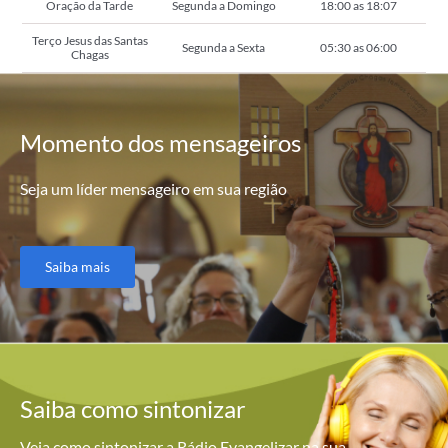
Oração da Tarde
Segunda a Domingo
18:00 as 18:07
Terço Jesus das Santas
Segunda a Sexta
05:30 as 06:00
Chagas
Momento
dos mensageiros
Seja um líder mensageiro em sua região
Saiba mais
Saiba como
sintonizar
Veja como sintonizar a Rádio Evangelizar na sua