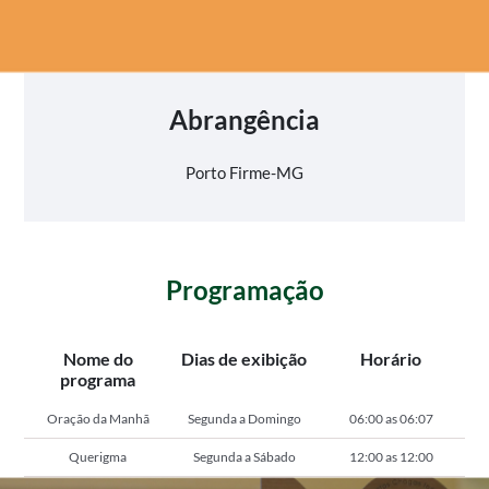
Abrangência
Porto Firme-MG
Programação
Nome do
Dias de exibição
Horário
programa
Oração da Manhã
Segunda a Domingo
06:00 as 06:07
Querigma
Segunda a Sábado
12:00 as 12:00