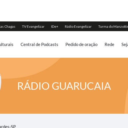
lturais
Central de Podcasts
Pedido de oração
Rede
Sej
RÁDIO GUARUCAIA
ardes-SP