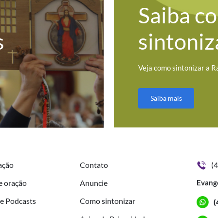
Saiba c
s
sintoniz
Veja como sintonizar a R
Saiba mais
ação
Contato
(
e oração
Anuncie
Evang
de Podcasts
Como sintonizar
(