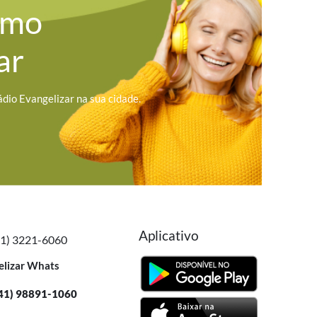
omo
ar
ádio Evangelizar na sua cidade.
Aplicativo
41) 3221-6060
elizar Whats
41) 98891-1060