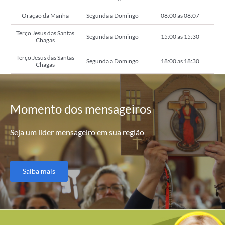
Oração da Manhã
Segunda a Domingo
08:00 as 08:07
Terço Jesus das Santas
Segunda a Domingo
15:00 as 15:30
Chagas
Terço Jesus das Santas
Segunda a Domingo
18:00 as 18:30
Chagas
Momento
dos mensageiros
Seja um líder mensageiro em sua região
Saiba mais