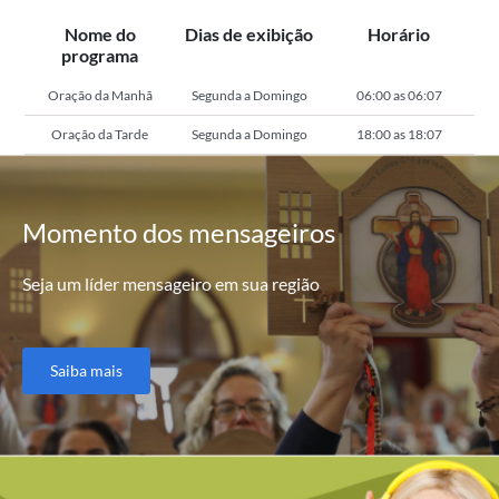
Nome do
Dias de exibição
Horário
programa
Oração da Manhã
Segunda a Domingo
06:00 as 06:07
Oração da Tarde
Segunda a Domingo
18:00 as 18:07
Momento
dos mensageiros
Seja um líder mensageiro em sua região
Saiba mais