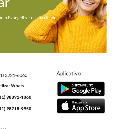
ar
ádio Evangelizar na sua cidade.
Aplicativo
41) 3221-6060
elizar Whats
41) 98891-1060
41) 98718-9950