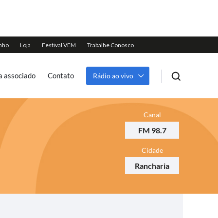
a associado
Contato
Rádio ao vivo
Canal
FM 98.7
Cidade
Rancharia