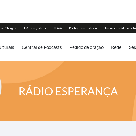
lturais
Central de Podcasts
Pedido de oração
Rede
Sej
RÁDIO ESPERANÇA