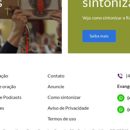
s
sintoniz
Veja como sintonizar a R
Saiba mais
ação
Contato
(
e oração
Anuncie
Evang
de Podcasts
Como sintonizar
(
es
Aviso de Privacidade
(
Termos de uso