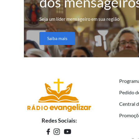
dos mensageiro
Seja um líder mensageiro em sua região
Saiba mais
Program
Pedido d
Central 
Promoçõ
Redes Sociais: