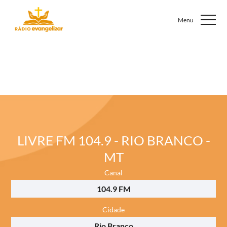
LIVRE FM 104.9 - RIO BRANCO -
MT
Canal
104.9 FM
Cidade
Rio Branco