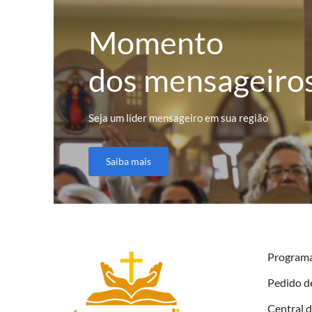
Momento
dos mensageiro
Seja um líder mensageiro em sua região
Saiba mais
Program
Pedido d
Central 