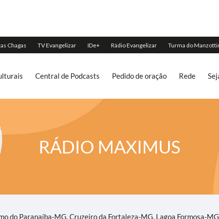
lturais
Central de Podcasts
Pedido de oração
Rede
Sej
RÁDIO MAXIMUS
o do Paranaíba-MG, Cruzeiro da Fortaleza-MG, Lagoa Formosa-MG,