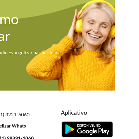
omo
ar
ádio Evangelizar na sua cidade.
Aplicativo
41) 3221-6060
elizar Whats
41) 98891-1060