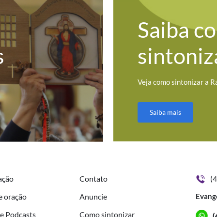
Saiba c
s
sintoniz
Veja como sintonizar a R
Saiba mais
ação
Contato
(
e oração
Anuncie
Evang
de Podcasts
Como sintonizar
(