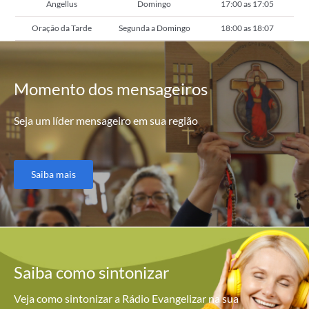
Angellus
Domingo
17:00 as 17:05
Oração da Tarde
Segunda a Domingo
18:00 as 18:07
Momento
dos mensageiros
Seja um líder mensageiro em sua região
Saiba mais
Saiba como
sintonizar
Veja como sintonizar a Rádio Evangelizar na sua