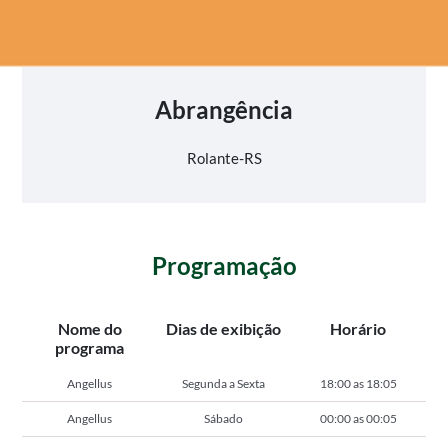
Abrangência
Rolante-RS
Programação
Nome do
Dias de exibição
Horário
programa
Angellus
Segunda a Sexta
18:00 as 18:05
Angellus
Sábado
00:00 as 00:05