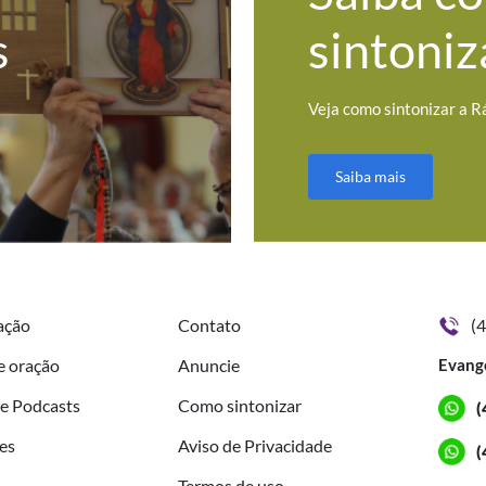
s
sintoniz
Veja como sintonizar a R
Saiba mais
ação
Contato
(
e oração
Anuncie
Evang
de Podcasts
Como sintonizar
(
es
Aviso de Privacidade
(
Termos de uso