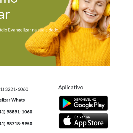
ar
ádio Evangelizar na sua cidade.
Aplicativo
41) 3221-6060
elizar Whats
41) 98891-1060
41) 98718-9950