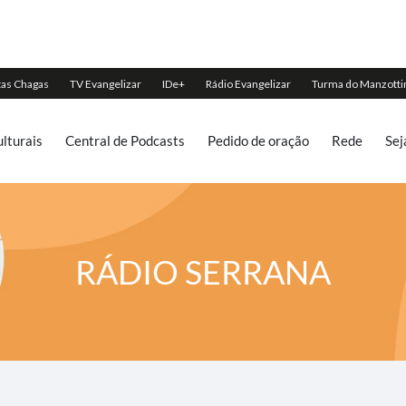
lturais
Central de Podcasts
Pedido de oração
Rede
Sej
RÁDIO SERRANA