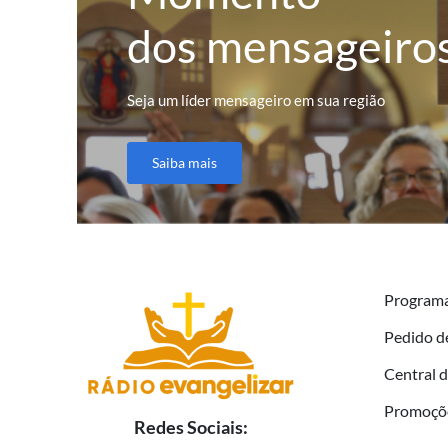
dos mensageiro
Seja um líder mensageiro em sua região
Saiba mais
Program
Pedido d
Central 
Promoçõ
Redes Sociais: